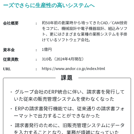
ーズでさらに生産性の高いシステムへ
約50年前の創業時から培ってきたCAD／CAM技術
会社概要
をコアに、機械設計や電子機器設計、組込みソフ
ト、更にはさまざまな業種の業務システムを手掛
けているソフトウェア会社。
1億円
資本金
310名（2024年4月現在）
従業員数
https://www.andor.co.jp/index.html
URL
課題
グループ会社のERP統合に伴い、請求書を発行して
いた従来の販売管理システムを使わなくなった
ERPの請求書発行機能では、従来通りの請求書フォ
ーマットで出力することができなかった
請求書発行のために、旧販売管理システムにデータ
を入力することとなり、業務が煩雑になっていた