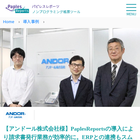
パピレスレポーツ
tog
ノンプログラミング
帳票ツール
MENU
Home
導入事例
【アンドール株式会社様】PaplesReportsの導入によ
り請求書発行業務が効率的に。ERPとの連携もスム