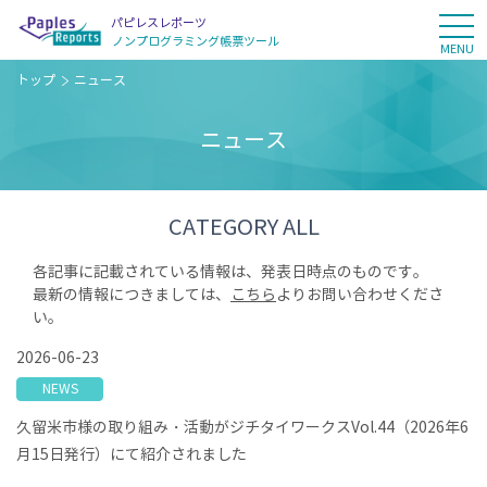
パピレスレポーツ
tog
ノンプログラミング
帳票ツール
MENU
トップ
ニュース
ニュース
CATEGORY ALL
各記事に記載されている情報は、発表日時点のものです。
最新の情報につきましては、
こちら
よりお問い合わせくださ
い。
2026-06-23
NEWS
久留米市様の取り組み・活動がジチタイワークスVol.44（2026年6
月15日発行）にて紹介されました