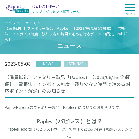
パピレスレポーツ
tog
ノンプログラミング
帳票ツール
MENU
トップ
ニュース
【満員御礼】ファミリー製品「Paples」【2023/06/16(金)開催】「電帳
法・インボイス制度 残り少ない時間で進める対応ポイント解説」のお知
らせ
ニュース
2023-05-08
NEWS
SEMINAR
【満員御礼】ファミリー製品「Paples」【2023/06/16(金)開
催】「電帳法・インボイス制度 残り少ない時間で進める対
応ポイント解説」のお知らせ
PaplesReportsのファミリー製品「Paples」についてのお知らせです。
Paples（パピレス）とは？
PaplesReports（パピレスレポーツ）の母体である統合電子帳票システムで
す。