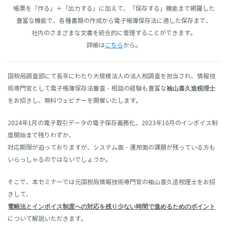
帳票を「作る」＋「出力する」に加えて、「保存する」機能まで網羅した
豊富な機能で、各種書類の作成から電子帳簿保存法に適した保存まで、
社内のさまざまな文書を統合的に管理することができます。
詳細は
こちら
から。
国税局調査部にて長年にわたり大規模法人の法人税調査を担当され、情報技
術専門官として電子帳簿保存法審査・相談の経験も豊富な
袖山喜久造税理士
をお招きし、無料ウェビナーを開催いたします。
2024
年
1
月の電子取引データの電子保存義務化、
2023
年
10
月のインボイス制
度開始まで残りわずか、
対応期限が迫っておりますが、システム面・運用面の課題が残っている方も
いらっしゃるのではないでしょうか。
そこで、本セミナーでは
元国税局情報技術専門官の袖山喜久造税理士をお招
きして、
電帳法とインボイス制度への対応を残り少ない時間で進めるためのポイント
について解説いただきます。