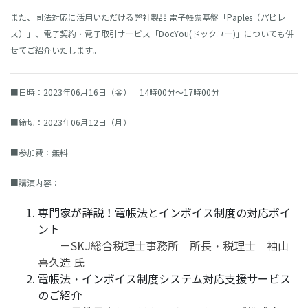
また、同法対応に活用いただける弊社製品 電子帳票基盤「Paples（パピレ
ス）」、電子契約・電子取引サービス「
DocYou
(
ドックユー
)
」についても併
せてご紹介いたします。
■日時：2023年06
月
1
6
日（金）
14
時
00
分～
17
時
00
分
■締切：
2023年06月12日（月）
■参加費：無料
■講演内容：
専門家が詳説！電帳法とインボイス制度の対応ポイ
ント
－SKJ総合税理士事務所 所長・税理士 袖山
喜久造 氏
電帳法・インボイス制度システム対応支援サービス
のご紹介