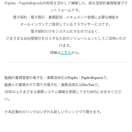
Paples・PaplesReportsの知見を活かして構築した、統合型契約書類管理プラ
ットフォームです。
電子契約・電子取引・書類配信・ドキュメント管理に必要な機能を
オールインワンでご提供しているクラウドサービスです。
電子契約だけをシステム化するのではなく、
さまざまな会社間取引をＤＸするためのソリューションとしてご活用いただ
けます。
詳細は
こちら
から。
の書類管理の電子化・業務効率化は
で、
社内
Paples・PaplesReports
との書類のやり取りの電子化・業務効率化は
で。
社外
DocYou
30年以上さまざまな業務システム構築を実践してきたNHSにお任せくださ
い。
※本記事内のリンクはいずれも新しいウィンドウで開きます。